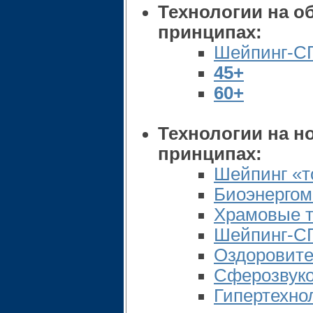
Технологии на 
принципах:
Шейпинг-С
45+
60+
Технологии на н
принципах:
Шейпинг «т
Биоэнергом
Храмовые т
Шейпинг-С
Оздоровите
Сферозвуко
Гипертехно