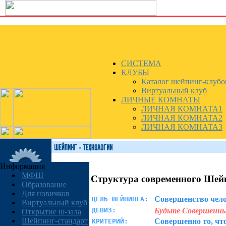
СИСТЕМА
КЛУБЫ
Каталог шейпинг-клубо
Виртуальный клуб
ЛИЧНЫЕ КОМНАТЫ
ЛИЧНАЯ КОМНАТА1
ЛИЧНАЯ КОМНАТА2
ЛИЧНАЯ КОМНАТА3
Информация
МФШ
Структура современного Шей
Образование
Для новичков
Совершенство чел
ЦЕЛЬ ШЕЙПИНГА:
Виртуальный клуб
Будьте Совершенн
ДЕВИЗ:
Открытие ш-зала
Шейпинг-стандарт
Совершенно то, чт
КРИТЕРИЙ: