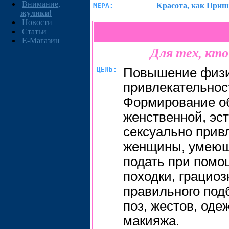
Внимание,
Красота, как Прин
МЕРА:
жулики!
Новости
Статьи
E-Магазин
Для тех, кт
ЦЕЛЬ:
Повышение физи
привлекательнос
Формирование об
женственной, эст
сексуально прив
женщины, умеющ
подать при помо
походки, грациоз
правильного под
поз, жестов, оде
макияжа.