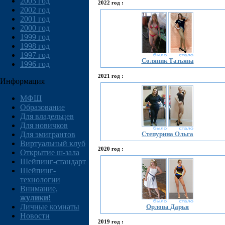
2003 год
2022 год :
2002 год
2001 год
2000 год
1999 год
1998 год
1997 год
Соляник Татьяна
1996 год
2021 год :
Информация
МФШ
Образование
Для владельцев
Для новичков
Степурина Ольга
Для эмигрантов
Виртуальный клуб
2020 год :
Открытие ш-зала
Шейпинг-стандарт
Шейпинг-
технологии
Внимание,
жулики!
Личные комнаты
Орлова Дарья
Новости
2019 год :