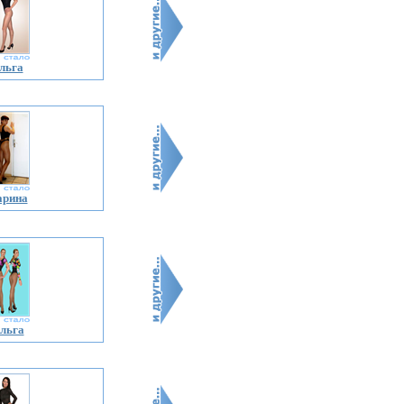
льга
арина
льга