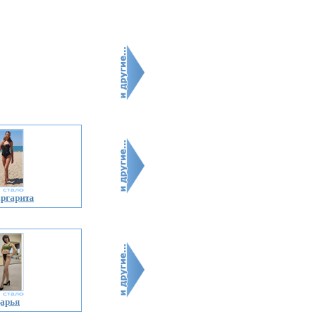
ргарита
арья