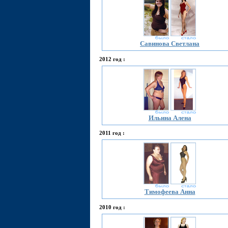
Савинова Светлана
2012 год :
Ильина Алена
2011 год :
Тимофеева Анна
2010 год :