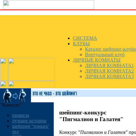
СИСТЕМА
КЛУБЫ
Каталог шейпинг-клубо
Виртуальный клуб
ЛИЧНЫЕ КОМНАТЫ
ЛИЧНАЯ КОМНАТА1
ЛИЧНАЯ КОМНАТА2
ЛИЧНАЯ КОМНАТА3
"Конкурс"
шейпинг-конкурс
правила
"Пигмалион и Галатея"
лучшие истории
шейпинг 'тонких'
тел
Конкурс
"Пигмалион и Галатея"
про