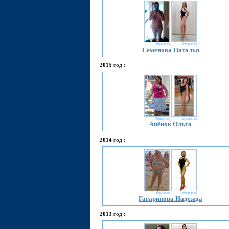
Семенова Наталья
2015 год :
Апёнок Ольга
2014 год :
Гагаринова Надежда
2013 год :