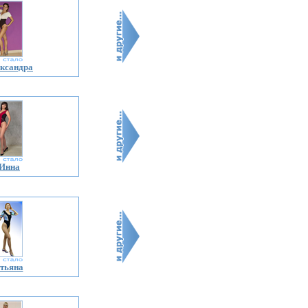
ксандра
Инна
тьяна