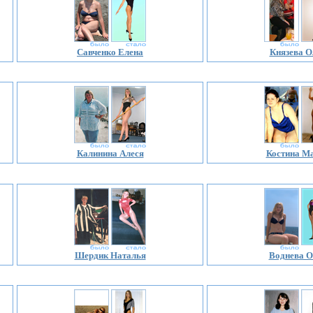
Савченко Елена
Князева О
Калинина Алеся
Костина М
Шердик Наталья
Воднева О