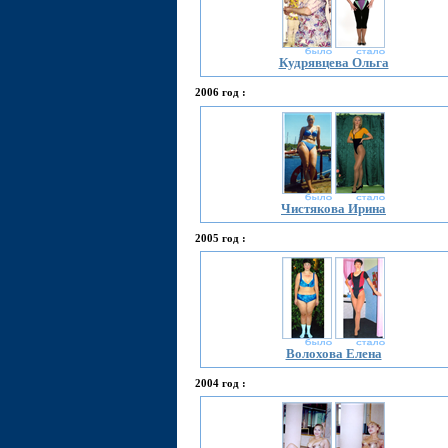
Кудрявцева Ольга
2006 год :
Чистякова Ирина
2005 год :
Волохова Елена
2004 год :