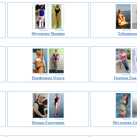
Фёдорова Марина
Тобышева
Парфенова Ольга
Грачева Ека
Векша Екатерина
Нестерова С