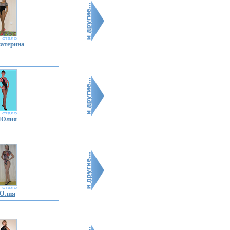
атерина
 Юлия
 Юлия