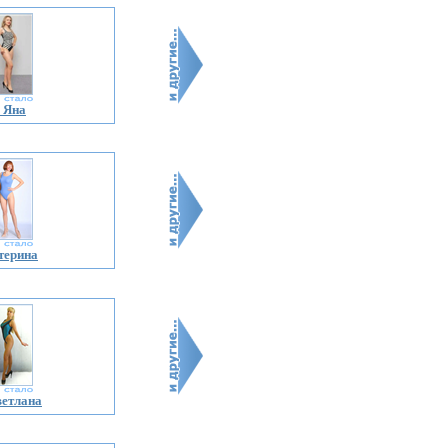
 Яна
терина
ветлана