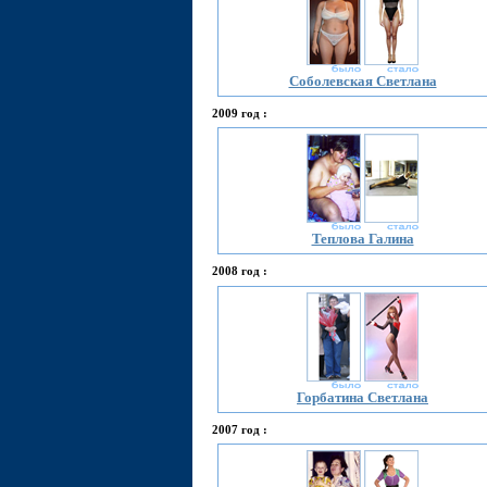
Соболевская Светлана
2009 год :
Теплова Галина
2008 год :
Горбатина Светлана
2007 год :