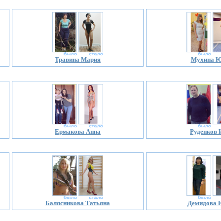
Травина Мария
Мухина 
Ермакова Анна
Руденков 
Балясникова Татьяна
Демидова 