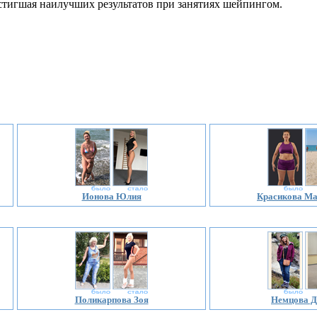
остигшая наилучших результатов при занятиях шейпингом.
Ионова Юлия
Красикова Ма
Поликарпова Зоя
Немцова Д