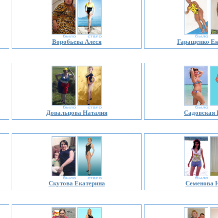
Воробьева Алеся
Гаращенко Ек
Довальцова Наталия
Садовская
Скутова Екатерина
Семенова