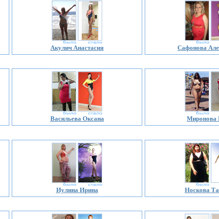
Акулич Анастасия
Сафонова Але
Васильева Оксана
Миронова 
Иулина Ирина
Носкова Та