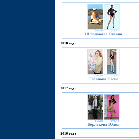
Шлюпакова Оксана
2018 год :
Славнова Елена
2017 год :
Корлакова Юлия
2016 год :