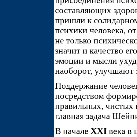
присоединения психо
составляющих здоров
пришли к солидарном
психики человека, от
не только психическо
значит и качество ег
эмоции и мысли ухуд
наоборот, улучшают 
Поддержание челове
посредством формиро
правильных, чистых 
главная задача Шейп
В начале
XXI
века в