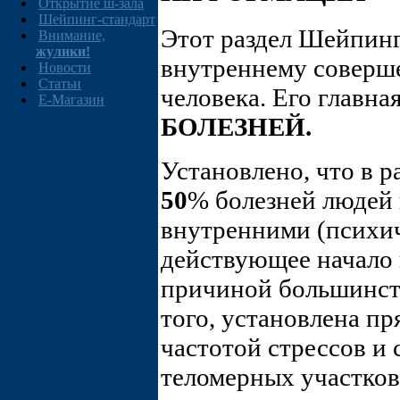
Открытие ш-зала
Шейпинг-стандарт
Этот раздел Шейпин
Внимание,
жулики!
внутреннему соверш
Новости
Статьи
человека. Его главная
E-Магазин
БОЛЕЗНЕЙ.
Установлено, что в р
50
% болезней людей
внутренними (психич
действующее начало 
причиной большинст
того, установлена п
частотой стрессов и
теломерных участков