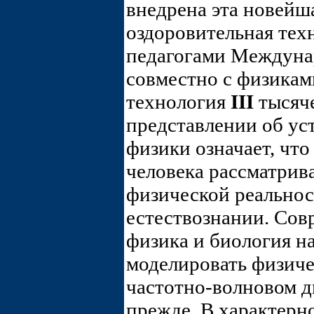
внедрена эта новейш
оздоровительная тех
педагогами Междуна
совместно с физика
технология
III
тысяче
представлении об уст
физики означает, что
человека рассматрив
физической реальнос
естествознании. Совр
физика и биология н
моделировать физиче
частотно-волновом д
прежде. В характерн