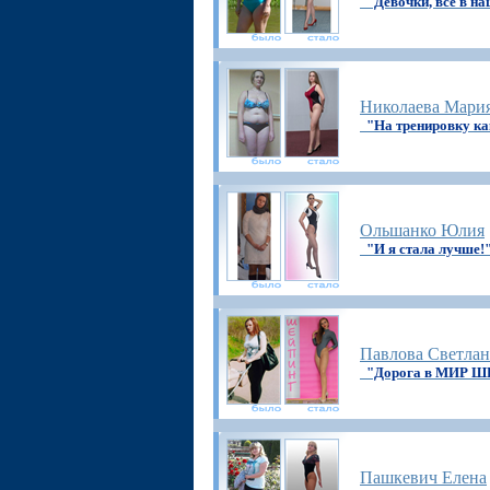
"Девочки, всё в н
Николаева Мари
"На тренировку ка
Ольшанко Юлия
"И я стала лучше!
Павлова Светлан
"Дорога в МИР 
Пашкевич Елена