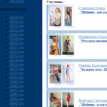
2025 год
Участницы :
Славнова Елена
архив по годам:
"Шейпинг - моё уд
2024 год
2023 год
2022 год
2021 год
2020 год
Парфенова Ольг
2019 год
"Результат научно
2018 год
2017 год
2016 год
2015 год
2014 год
2013 год
Грачева Екатери
2012 год
"Большое чудо -
2011 год
2010 год
2009 год
2008 год
2007 год
2006 год
2005 год
Войтова Светлан
2004 год
"Шейпинг - и для т