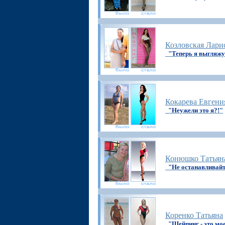
Козловская Лари
"Теперь я выгля
Кокарева Евгени
"Неужели это я?!"
Конюшко Татьян
"Не останавливайт
Коренко Татьяна
"Шейпинг - это мое