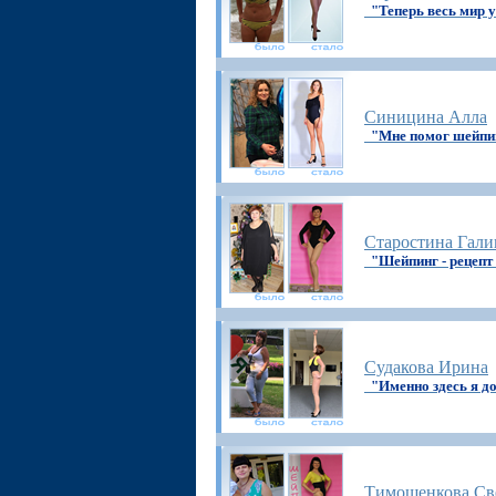
"Теперь весь мир у
Синицина Алла
"Мне помог шейпи
Старостина Гали
"Шейпинг - рецепт
Судакова Ирина
"Именно здесь я д
Тимошенкова Св