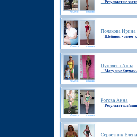
"Результат не заст
Полякова Ирина
"Шейпинг - залог
Пупляева Анна
"Могу и каблучок 
Рогова Анна
"Результат шейпин
Серветник Елена