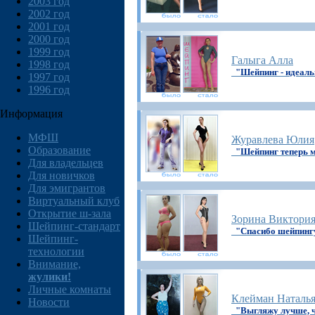
2003 год
2002 год
2001 год
2000 год
1999 год
Галыга Алла
1998 год
"Шейпинг - идеаль
1997 год
1996 год
Информация
МФШ
Журавлева Юлия
Образование
"Шейпинг теперь 
Для владельцев
Для новичков
Для эмигрантов
Виртуальный клуб
Открытие ш-зала
Зорина Виктори
Шейпинг-стандарт
"Спасибо шейпингу
Шейпинг-
технологии
Внимание,
жулики!
Личные комнаты
Клейман Наталь
Новости
"Выгляжу лучше, ч