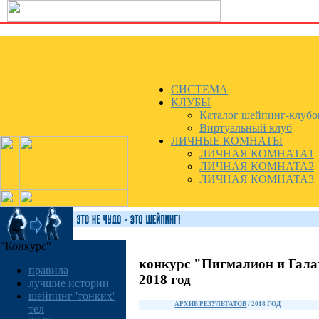
СИСТЕМА
КЛУБЫ
Каталог шейпинг-клубо
Виртуальный клуб
ЛИЧНЫЕ КОМНАТЫ
ЛИЧНАЯ КОМНАТА1
ЛИЧНАЯ КОМНАТА2
ЛИЧНАЯ КОМНАТА3
"Конкурс"
конкурс "Пигмалион и Гала
правила
2018 год
лучшие истории
шейпинг 'тонких'
АРХИВ РЕЗУЛЬТАТОВ
/ 2018 ГОД
тел