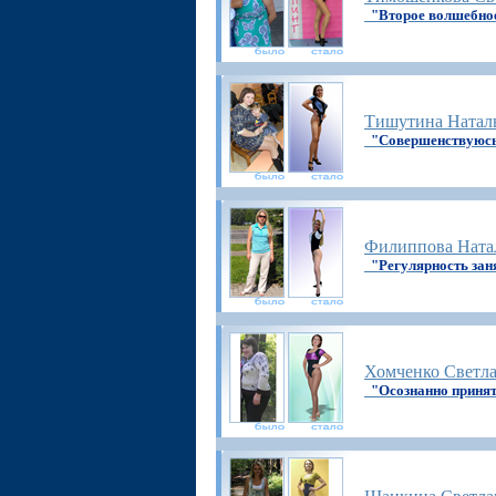
"Второе волшебно
Тишутина Натал
"Совершенствуюсь
Филиппова Ната
"Регулярность зан
Хомченко Светл
"Осознанно приня