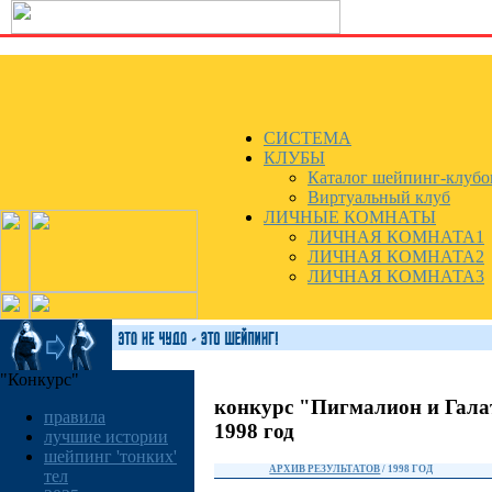
СИСТЕМА
КЛУБЫ
Каталог шейпинг-клубо
Виртуальный клуб
ЛИЧНЫЕ КОМНАТЫ
ЛИЧНАЯ КОМНАТА1
ЛИЧНАЯ КОМНАТА2
ЛИЧНАЯ КОМНАТА3
"Конкурс"
конкурс "Пигмалион и Гала
правила
1998 год
лучшие истории
шейпинг 'тонких'
АРХИВ РЕЗУЛЬТАТОВ
/ 1998 ГОД
тел