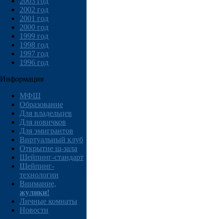
2003 год
2002 год
2001 год
2000 год
1999 год
1998 год
1997 год
1996 год
Информация
МФШ
Образование
Для владельцев
Для новичков
Для эмигрантов
Виртуальный клуб
Открытие ш-зала
Шейпинг-стандарт
Шейпинг-
технологии
Внимание,
жулики!
Личные комнаты
Новости