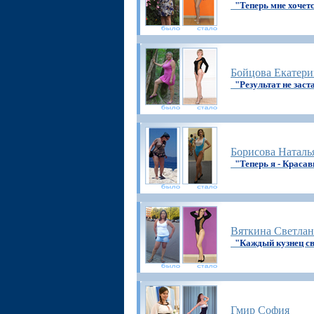
"Теперь мне хочет
Бойцова Екатери
"Результат не заст
Борисова Наталь
"Теперь я - Красав
Вяткина Светлан
"Каждый кузнец св
Гмир София