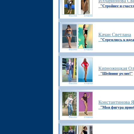
Илларионова Св
"Стройнее и счаст
Качан Светлана
"Стремлюсь к иде
Кирножицкая Ол
"Шейпинг рулит!"
Константинова 
"Моя фигура прио