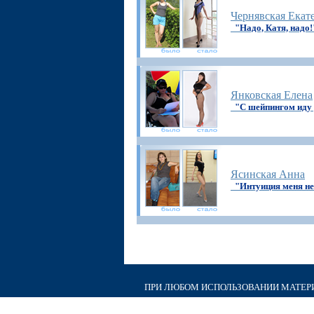
Чернявская Екат
"Надо, Катя, надо!
Янковская Елена
"C шейпингом иду
Ясинская Анна
"Интуиция меня не
ПРИ ЛЮБОМ ИСПОЛЬЗОВАНИИ МАТЕРИА