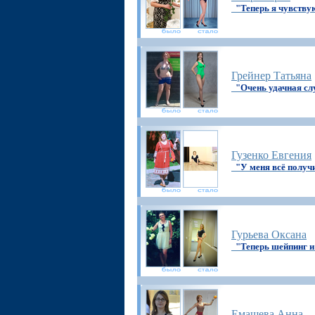
"Теперь я чувству
Грейнер Татьяна
"Очень удачная сл
Гузенко Евгения
"У меня всё получ
Гурьева Оксана
"Теперь шейпинг и
Емашева Анна