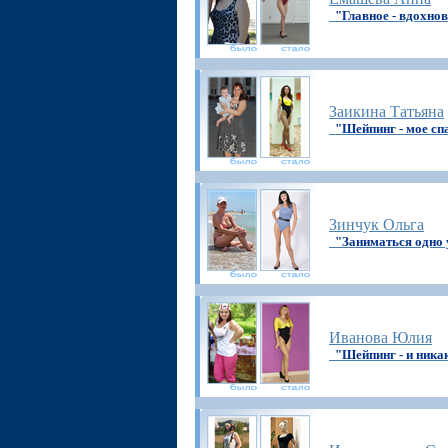
"Главное - вдохно
Заикина Татьяна
"Шейпинг - мое сп
Зинчук Ольга
"Заниматься одно 
Иванова Юлия
"Шейпинг - и ника