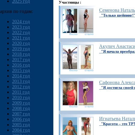
2025 год
Участницы :
Семенова Наталь
архив по годам:
"Только шейпинг!
2024 год
2023 год
2022 год
2021 год
2020 год
Акулич Анастас
2019 год
"Я начала преобр
2018 год
2017 год
2016 год
2015 год
2014 год
2013 год
Сафонова Алекс
2012 год
"Я достигла своей 
2011 год
2010 год
2009 год
2008 год
2007 год
Игнатьева Натал
2006 год
"Красота – это ТР
2005 год
2004 год