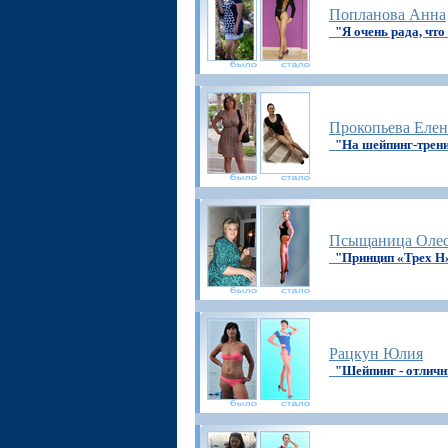
Попланова Анна
"Я очень рада, ч
Прокопьева Елен
"На шейпинг-трени
Псыщаница Оле
"Принцип «Трех Н
Рацкун Юлия
"Шейпинг - отлич