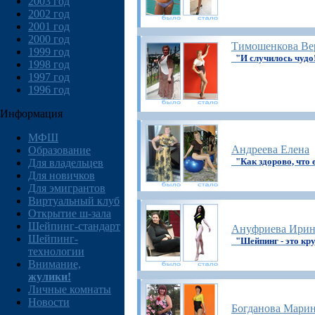
2003 год
2002 год
2001 год
2000 год
Тимошенкова Ве
1999 год
"И случилось чудо
1998 год
1997 год
1996 год
Информация
МФШ
Андреева Елена
Образование
"Как здорово, что 
Для владельцев
Для новичков
Для эмигрантов
Виртуальный клуб
Открытие ш-зала
Шейпинг-стандарт
Ануфриева Ирин
Шейпинг-
"Шейпинг - это кру
технологии
Внимание,
жулики!
Личные комнаты
Новости
Богданова Мари