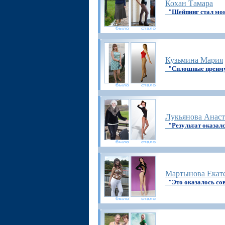
Кохан Тамара
"Шейпинг стал мо
Кузьмина Мария
"Сплошные преим
Лукьянова Анаст
"Результат оказал
Мартынова Екат
"Это оказалось сов