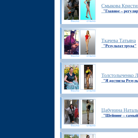
Смыкова Кристи
"Главное – регуля
Ткачева Татьяна
"Результат труда"
Толстолыченко Л
"Я достигла Резуль
Цабунина Натал
"Шейпинг – самый 