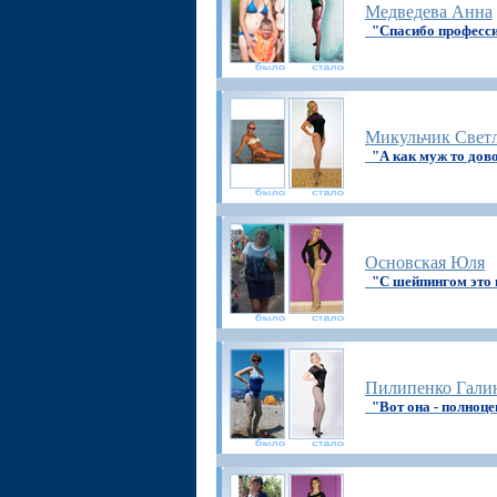
Медведева Анна
"Спасибо професс
Микульчик Свет
"А как муж то дов
Основская Юля
"С шейпингом это
Пилипенко Гали
"Вот она - полноце