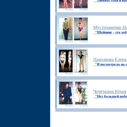
"Любите себя и ва
Мустепаненко На
"Шейпинг - это хо
Пахолкова Елена
"Я посмотрела на 
Чечёткина Юлия
"Нет большей побе