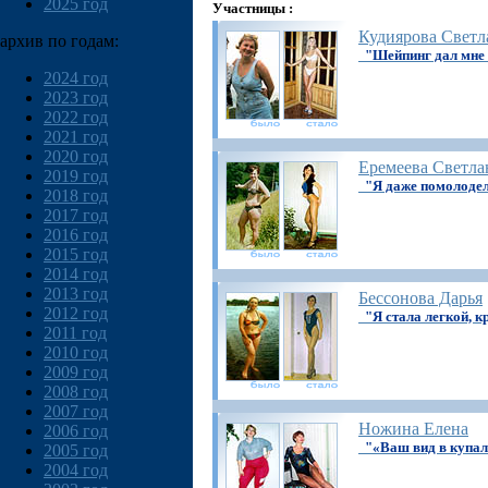
2025 год
Участницы :
Кудиярова Светл
архив по годам:
"Шейпинг дал мне 
2024 год
2023 год
2022 год
2021 год
2020 год
Еремеева Светла
2019 год
"Я даже помолоде
2018 год
2017 год
2016 год
2015 год
2014 год
2013 год
Бессонова Дарья
2012 год
"Я стала легкой, к
2011 год
2010 год
2009 год
2008 год
2007 год
Ножина Елена
2006 год
"«Ваш вид в купал
2005 год
2004 год