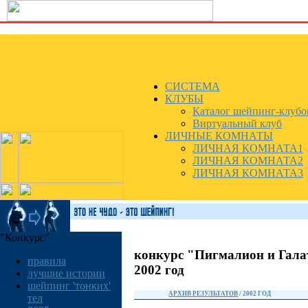
СИСТЕМА
КЛУБЫ
Каталог шейпинг-клубо
Виртуальный клуб
ЛИЧНЫЕ КОМНАТЫ
ЛИЧНАЯ КОМНАТА1
ЛИЧНАЯ КОМНАТА2
ЛИЧНАЯ КОМНАТА3
"Конкурс"
конкурс "Пигмалион и Гала
правила
2002 год
лучшие истории
шейпинг 'тонких'
АРХИВ РЕЗУЛЬТАТОВ
/ 2002 ГОД
тел