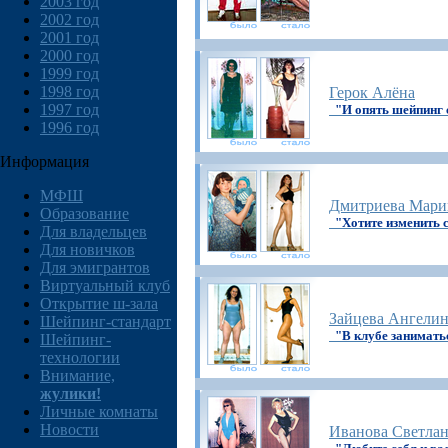
2003 год
2002 год
2001 год
2000 год
1999 год
1998 год
Герок Алёна
1997 год
"И опять шейпинг 
1996 год
Информация
МФШ
Дмитриева Мари
Образование
"Хотите изменить 
Для владельцев
Для новичков
Для эмигрантов
Виртуальный клуб
Открытие ш-зала
Зайцева Ангели
Шейпинг-стандарт
"В клубе заниматьс
Шейпинг-
технологии
Внимание,
жулики!
Личные комнаты
Новости
Иванова Светла