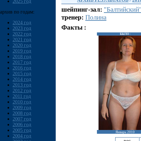
АРХИВ РЕЗУЛЬТАТОВ
/
201
2025 год
шейпинг-зал:
"Балтийский
архив по годам:
тренер:
Полина
2024 год
Факты :
2023 год
2022 год
БЫЛО :
2021 год
2020 год
2019 год
2018 год
2017 год
2016 год
2015 год
2014 год
2013 год
2012 год
2011 год
2010 год
2009 год
2008 год
2007 год
2006 год
2005 год
Январь 2010
2004 год
вес