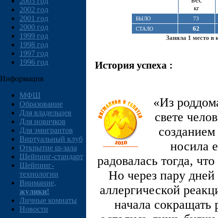
2003 год
кг
2002 год
2001 год
БЫЛО
73
2000 год
62
СТАЛО
1999 год
Заняла 1 место в 
1998 год
1997 год
1996 год
История успеха :
Информация
МФШ
«Из роддом
Образование
Для владельцев
свете чело
Для новичков
созданием 
Для эмигрантов
Виртуальный клуб
носила 
Открытие ш-зала
Шейпинг-стандарт
радовалась тогда, что
Шейпинг-
Но через пару дней
технологии
Внимание,
аллергической реакци
жулики!
Личные комнаты
начала сокращать 
Новости