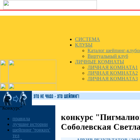
СИСТЕМА
КЛУБЫ
Каталог шейпинг-клубо
Виртуальный клуб
ЛИЧНЫЕ КОМНАТЫ
ЛИЧНАЯ КОМНАТА1
ЛИЧНАЯ КОМНАТА2
ЛИЧНАЯ КОМНАТА3
"Конкурс"
конкурс "Пигмалио
правила
лучшие истории
Соболевская Светл
шейпинг 'тонких'
тел