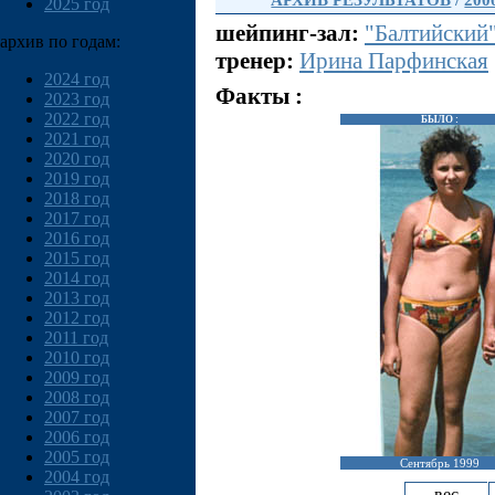
АРХИВ РЕЗУЛЬТАТОВ
/
200
2025 год
шейпинг-зал:
"Балтийский
архив по годам:
тренер:
Ирина Парфинская
2024 год
Факты :
2023 год
2022 год
БЫЛО :
2021 год
2020 год
2019 год
2018 год
2017 год
2016 год
2015 год
2014 год
2013 год
2012 год
2011 год
2010 год
2009 год
2008 год
2007 год
2006 год
2005 год
Сентябрь 1999
2004 год
вес