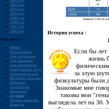
2003 год
кг
2002 год
2001 год
БЫЛО
73
2000 год
54
СТАЛО
1999 год
Заняла 3 место в 
1998 год
1997 год
1996 год
История успеха :
Информация
МФШ
Если бы лет 
Образование
Для владельцев
жизнь б
Для новичков
физическим
Для эмигрантов
Виртуальный клуб
за злую шут
Открытие ш-зала
Шейпинг-стандарт
физкультуры были 
Шейпинг-
Знакомые мне говор
технологии
Внимание,
таковы мои "гены
жулики!
Личные комнаты
выглядела лет на 30. 
Новости