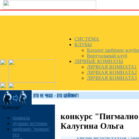
СИСТЕМА
КЛУБЫ
Каталог шейпинг-клубо
Виртуальный клуб
ЛИЧНЫЕ КОМНАТЫ
ЛИЧНАЯ КОМНАТА1
ЛИЧНАЯ КОМНАТА2
ЛИЧНАЯ КОМНАТА3
"Конкурс"
конкурс "Пигмалио
правила
лучшие истории
Калугина Ольга
шейпинг 'тонких'
тел