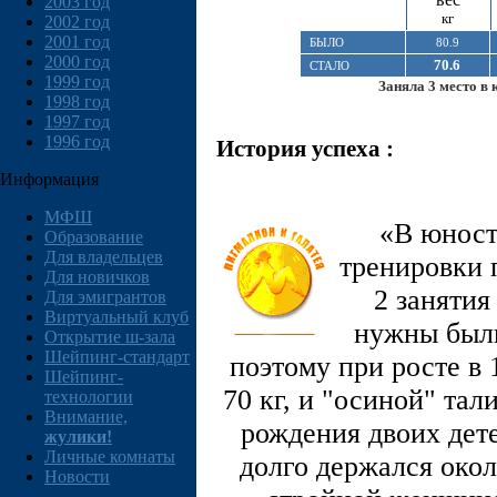
2003 год
кг
2002 год
2001 год
БЫЛО
80.9
2000 год
70.6
СТАЛО
1999 год
Заняла 3 место в 
1998 год
1997 год
1996 год
История успеха :
Информация
МФШ
«В юност
Образование
Для владельцев
тренировки 
Для новичков
2 занятия
Для эмигрантов
Виртуальный клуб
нужны были
Открытие ш-зала
Шейпинг-стандарт
поэтому при росте в 
Шейпинг-
70 кг, и "осиной" тал
технологии
Внимание,
рождения двоих дете
жулики!
Личные комнаты
долго держался окол
Новости