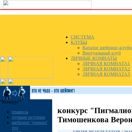
СИСТЕМА
КЛУБЫ
Каталог шейпинг-клубо
Виртуальный клуб
ЛИЧНЫЕ КОМНАТЫ
ЛИЧНАЯ КОМНАТА1
ЛИЧНАЯ КОМНАТА2
ЛИЧНАЯ КОМНАТА3
"Конкурс"
конкурс "Пигмалио
правила
лучшие истории
Тимошенкова Веро
шейпинг 'тонких'
тел