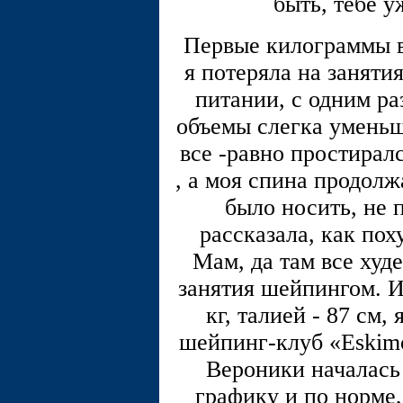
быть, тебе у
Первые килограммы в
я потеряла на заняти
питании, с одним ра
объемы слегка уменьши
все -равно простира
, а моя спина продолж
было носить, не 
рассказала, как пох
Мам, да там все худ
занятия шейпингом. И 
кг, талией - 87 см,
шейпинг-клуб «Еskimo
Вероники началась 
графику и по норме,