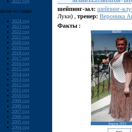
АРХИВ РЕЗУЛЬТАТОВ
/
201
2025 год
шейпинг-зал:
шейпинг-клу
архив по годам:
Луки) ,
тренер:
Вероника А
2024 год
Факты :
2023 год
2022 год
БЫЛО :
2021 год
2020 год
2019 год
2018 год
2017 год
2016 год
2015 год
2014 год
2013 год
2012 год
2011 год
2010 год
2009 год
2008 год
2007 год
2006 год
2005 год
Апрель 2015
2004 год
вес