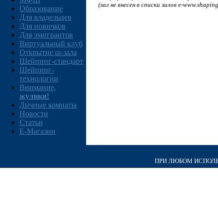
(зал не внесен в списки залов e-www.shaping
Образование
Для владельцев
Для новичков
Для эмигрантов
Виртуальный клуб
Открытие ш-зала
Шейпинг-стандарт
Шейпинг-
технологии
Внимание,
жулики!
Личные комнаты
Новости
Статьи
E-Магазин
ПРИ ЛЮБОМ ИСПОЛЬЗ