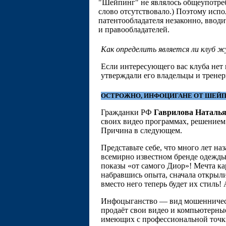
"Шейпинг" не являлось общеупотреб
слово отсутствовало.) Поэтому исп
патентообладателя незаконно, ввод
и правообладателей.
Как определить является ли клуб ж
Если интересующего вас клуба нет 
утверждали его владельцы и тренер
ОСТРОЖНО, ИНФОЦИГАНЕ ОТ ШЕЙП
Гражданки РФ
Гаврилова Наталья
своих видео программах, решени
Причина в следующем.
Представьте себе, что много лет н
всемирно известном бренде одежды,
показы «от самого Диор»! Мечта ка
набравшись опыта, сначала открыли 
вместо него теперь будет их стиль!
Инфоцыганство — вид мошенничест
продаёт свои видео и компьютерны
имеющих с профессиональной точки