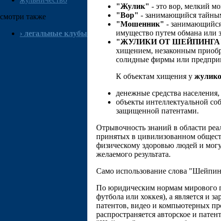
"Жулик"
- это вор, мелкий м
"Вор"
- занимающийся тайны
смотри также
"Мошенник"
- занимающийся
имущество путем обмана или 
›
легальные клубы
"ЖУЛИКИ ОТ ШЕЙПИНГА
хищением, незаконным приобр
солидные фирмы или предприн
К объектам хищения у
жулико
денежные средства населения
объекты интеллектуальной соб
защищенной патентами.
Отрывочность знаний в области реа
принятых в цивилизованном общест
физическому здоровью людей и могу
желаемого результата.
Само использование слова "Шейпинг
По юридическим нормам мирового па
футбола или хоккея), а является и
патентов, видео и компьютерных пр
распространяется авторское и патен