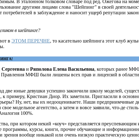
имым. В эталонном толковом словаре под ред. Ожегова на моме
ользование другими лицами слова "Шейпинг" в своей деятельнос
ит потребителей в заблуждение и наносит ущерб репутации зак
уликом в шейпинге?
вот в
ЭТОМ ПЕРЕЧНЕ
, то касательно шейпинга этот клуб жуль
ы.
ИНГА!
 Сергеевна
и
Ряполова Елена Васильевна
, которых ранее МФ
ем Правления МФШ были лишены всех прав и лицензий в обла
азад две юные девушки успешно закончили школу моделей, сущес
 к примеру, Кристиан Диор. Их заметили. Пригласили в основн
рьеры? Ну, нет, вы их недооцениваете. Наши предприимчивые де
свое модельное агентство, а затем и вовсе заявили, что-де стиль
 Аналогия 100%.
ва, при котором некий «коуч» представляется преуспевающим 
е программы, курсы, книги, прочие обучающие и информационн
 зрения вообще никакой или очень низкую практическую ценно