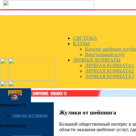
СИСТЕМА
КЛУБЫ
Каталог шейпинг-клубо
Виртуальный клуб
ЛИЧНЫЕ КОМНАТЫ
ЛИЧНАЯ КОМНАТА1
ЛИЧНАЯ КОМНАТА2
ЛИЧНАЯ КОМНАТА3
внимание !!!
Жулики от шейпинга
список жуликов
Большой общественный интерес к ше
информация
области оказания шейпинг-услуг, где
жульничествo