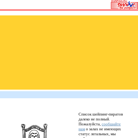
Список шейпинг-пиратов
далеко не полный.
Пожалуйста,
сообщайте
нам
о залах не имеющих
статус легальных, мы