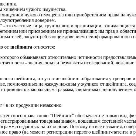
ошенник.
м хищением чужого имущества.
 хищением чужого имущества или приобретением права на чуж
злоупотребления доверием.
"
- это частные лица, группы лиц и организации, занимающиеся
етением или присвоением не принадлежащих им прав в области
имателей, злоупотребляющие доверием неинформированного н
в от шейпинга
относятся:
, которого обманывают относительно истинности предоставляем
ственности - знания, опыт и результаты исследований, лежащие
льного шейпинга, отсутствие шейпинг-образования у тренеров и
ве, помноженных на жажду наживы у жуликов от шейпинга, соз
т приводить к моральным травмам, связанным с неполучением от
" в их продукции незаконно.
тентного права слово "Шейпинг" обозначает не только вид физ
 зарегистрированным товарным знаком, вошедшим составной част
ограмм, созданных на их основе. Поэтому на все названия, сод
тное право (на момент регистрации первого шейпинг-патента в р