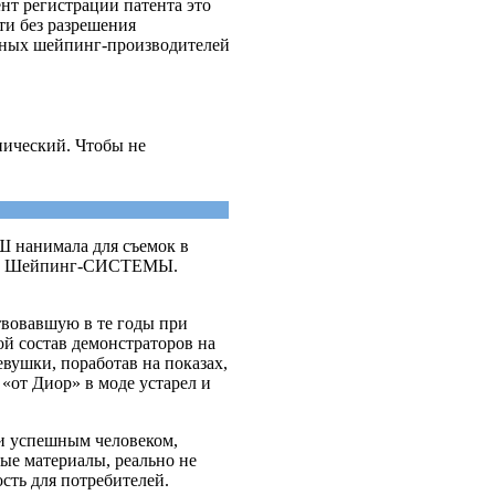
нт регистрации патента это
ти без разрешения
онных шейпинг-производителей
нический. Чтобы не
Ш нанимала для съемок в
сти Шейпинг-СИСТЕМЫ.
твовавшую в те годы при
ой состав демонстраторов на
вушки, поработав на показах,
 «от Диор» в моде устарел и
и успешным человеком,
ые материалы, реально не
сть для потребителей.