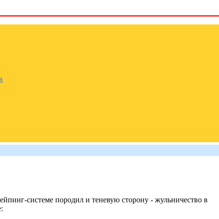
в
йпинг-системе породил и теневую сторону - жульничествo в
: